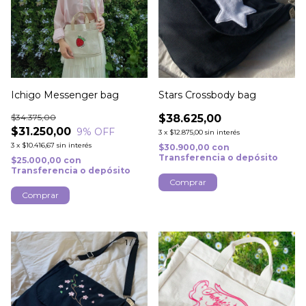
Ichigo Messenger bag
Stars Crossbody bag
$34.375,00
$38.625,00
$31.250,00
9
% OFF
3
x
$12.875,00
sin interés
3
x
$10.416,67
sin interés
$30.900,00
con
Transferencia o depósito
$25.000,00
con
Transferencia o depósito
Comprar
1
/
2