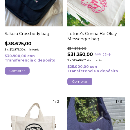
Sakura Crossbody bag
Future's Gonna Be Okay
Messenger bag
$38.625,00
$34.375,00
3
x
$12.875,00
sin interés
$31.250,00
9
% OFF
$30.900,00
con
Transferencia o depósito
3
x
$10.416,67
sin interés
$25.000,00
con
Transferencia o depósito
1
/
2
1
/
6