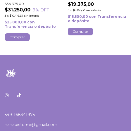
$34.375,00
$19.375,00
$31.250,00
9
% OFF
3
x
$6.458,33
sin interés
3
x
$10.416,67
sin interés
$15.500,00
con
Transferencia
o depósito
$25.000,00
con
Transferencia o depósito
Comprar
5491168341975
hanabistoree@gmail.com