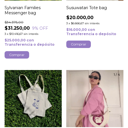
Sylvanian Families
Susuwatari Tote bag
Messenger bag
$20.000,00
$34.375,00
3
x
$6.666,67
sin interés
$31.250,00
9
% OFF
$16.000,00
con
Transferencia o depósito
3
x
$10.416,67
sin interés
$25.000,00
con
Transferencia o depósito
1
/
3
1
/
4