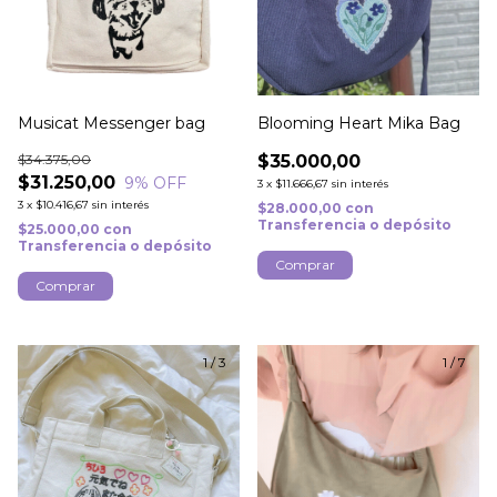
Musicat Messenger bag
Blooming Heart Mika Bag
$34.375,00
$35.000,00
$31.250,00
9
% OFF
3
x
$11.666,67
sin interés
3
x
$10.416,67
sin interés
$28.000,00
con
Transferencia o depósito
$25.000,00
con
Transferencia o depósito
Comprar
1
/
3
1
/
7