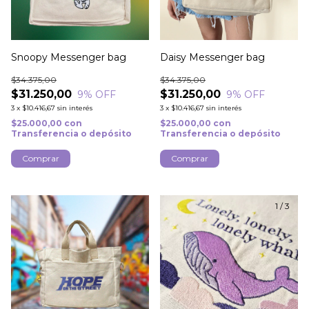
Snoopy Messenger bag
Daisy Messenger bag
$34.375,00
$34.375,00
$31.250,00
$31.250,00
9
% OFF
9
% OFF
3
x
$10.416,67
sin interés
3
x
$10.416,67
sin interés
$25.000,00
con
$25.000,00
con
Transferencia o depósito
Transferencia o depósito
1
/
3