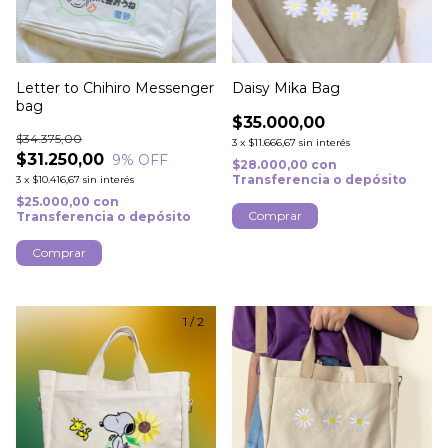
Letter to Chihiro Messenger
Daisy Mika Bag
bag
$35.000,00
$34.375,00
3
x
$11.666,67
sin interés
$31.250,00
9
% OFF
$28.000,00
con
Transferencia o depósito
3
x
$10.416,67
sin interés
$25.000,00
con
Comprar
Transferencia o depósito
1
/
2