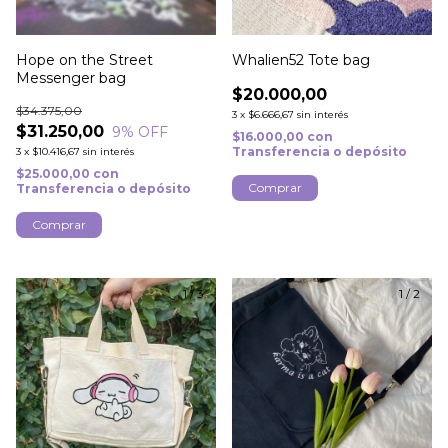
Hope on the Street
Whalien52 Tote bag
Messenger bag
$20.000,00
$34.375,00
3
x
$6.666,67
sin interés
$31.250,00
9
% OFF
$16.000,00
con
Transferencia o depósito
3
x
$10.416,67
sin interés
$25.000,00
con
Transferencia o depósito
1
/
3
1
/
2