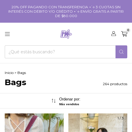
20% OFF PAGANDO CON TRANSFERENCIA ⋆˙⟡ 3 CUOTAS SIN
INTERÉS CON DÉBITO Y/O CRÉDITO ⋆˙⟡ ENVÍO GRATIS A PARTIR
DE $80.000
0
Inicio
>
Bags
Bags
264 productos
Ordenar por:
Más vendidos
1
/
10
1
/
3