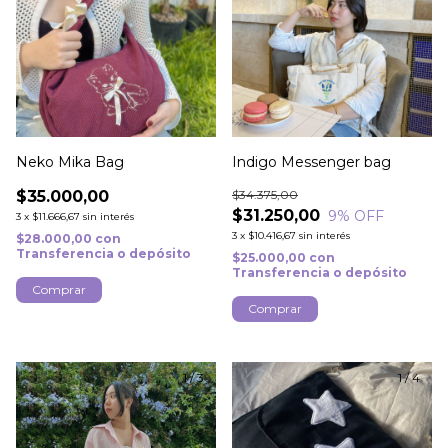
Neko Mika Bag
Indigo Messenger bag
$35.000,00
$34.375,00
$31.250,00
9
% OFF
3
x
$11.666,67
sin interés
3
x
$10.416,67
sin interés
$28.000,00
con
Transferencia o depósito
$25.000,00
con
Transferencia o depósito
Comprar
1
/
3
1
/
4