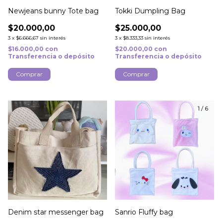
Newjeans bunny Tote bag
Tokki Dumpling Bag
$20.000,00
$25.000,00
3
x
$6.666,67
sin interés
3
x
$8.333,33
sin interés
$16.000,00
con
$20.000,00
con
Transferencia o depósito
Transferencia o depósito
1
/
6
Denim star messenger bag
Sanrio Fluffy bag