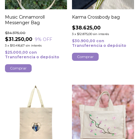
Music Cinnamoroll
Karma Crossbody bag
Messenger Bag
$38.625,00
$34.375,00
3
x
$12.875,00
sin interés
$31.250,00
9
% OFF
$30.900,00
con
Transferencia o depósito
3
x
$10.416,67
sin interés
$25.000,00
con
Transferencia o depósito