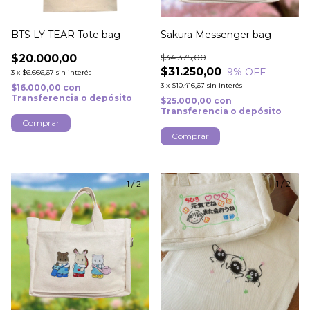
BTS LY TEAR Tote bag
Sakura Messenger bag
$20.000,00
$34.375,00
$31.250,00
9
% OFF
3
x
$6.666,67
sin interés
3
x
$10.416,67
sin interés
$16.000,00
con
Transferencia o depósito
$25.000,00
con
Transferencia o depósito
1
/
2
1
/
2