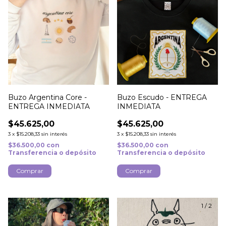
Buzo Argentina Core -
Buzo Escudo - ENTREGA
ENTREGA INMEDIATA
INMEDIATA
$45.625,00
$45.625,00
3
x
$15.208,33
sin interés
3
x
$15.208,33
sin interés
$36.500,00
con
$36.500,00
con
Transferencia o depósito
Transferencia o depósito
Comprar
Comprar
1
/
4
1
/
2