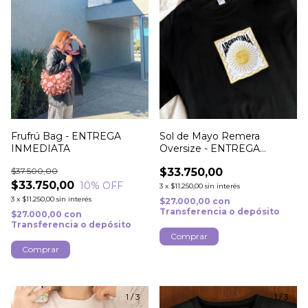
Frufrú Bag - ENTREGA
Sol de Mayo Remera
INMEDIATA
Oversize - ENTREGA
INMEDIATA
$37.500,00
$33.750,00
$33.750,00
10
% OFF
3
x
$11.250,00
sin interés
3
x
$11.250,00
sin interés
$27.000,00
con
Transferencia o depósito
$27.000,00
con
Transferencia o depósito
Comprar
Comprar
1
/
3
1
/
3