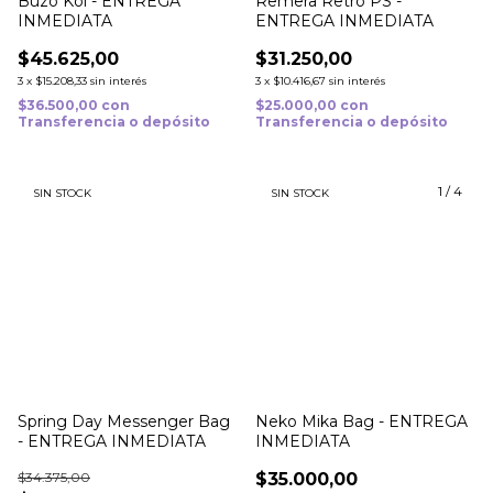
Buzo Koi - ENTREGA
Remera Retro PS -
INMEDIATA
ENTREGA INMEDIATA
$45.625,00
$31.250,00
3
x
$15.208,33
sin interés
3
x
$10.416,67
sin interés
$36.500,00
con
$25.000,00
con
Transferencia o depósito
Transferencia o depósito
1
/
4
SIN STOCK
SIN STOCK
Spring Day Messenger Bag
Neko Mika Bag - ENTREGA
- ENTREGA INMEDIATA
INMEDIATA
$34.375,00
$35.000,00