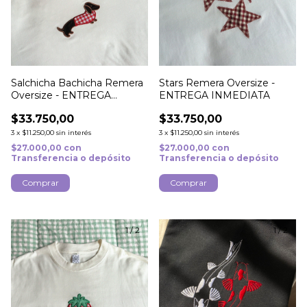
Salchicha Bachicha Remera
Stars Remera Oversize -
Oversize - ENTREGA
ENTREGA INMEDIATA
INMEDIATA
$33.750,00
$33.750,00
3
x
$11.250,00
sin interés
3
x
$11.250,00
sin interés
$27.000,00
con
$27.000,00
con
Transferencia o depósito
Transferencia o depósito
Comprar
Comprar
1
/
2
1
/
2