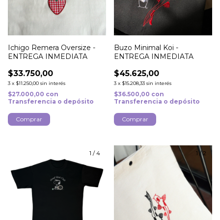
Ichigo Remera Oversize -
Buzo Minimal Koi -
ENTREGA INMEDIATA
ENTREGA INMEDIATA
$33.750,00
$45.625,00
3
x
$11.250,00
sin interés
3
x
$15.208,33
sin interés
$27.000,00
con
$36.500,00
con
Transferencia o depósito
Transferencia o depósito
Comprar
Comprar
1
/
4
1
/
2