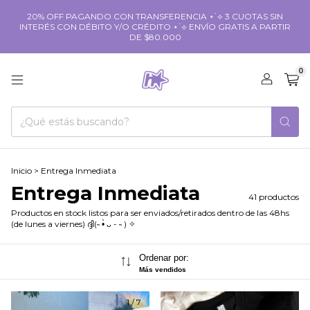
20% OFF PAGANDO CON TRANSFERENCIA ⋆˙⟡ 3 CUOTAS SIN
INTERÉS CON DÉBITO Y/O CRÉDITO ⋆˙⟡ ENVÍO GRATIS A PARTIR
DE $80.000
0
Inicio
>
Entrega Inmediata
Entrega Inmediata
41 productos
Productos en stock listos para ser enviados/retirados dentro de las 48hs
(de lunes a viernes) ദ്ദി(˵ •̀ ᴗ - ˵ ) ✧
Ordenar por:
Más vendidos
1
/
7
1
/
2