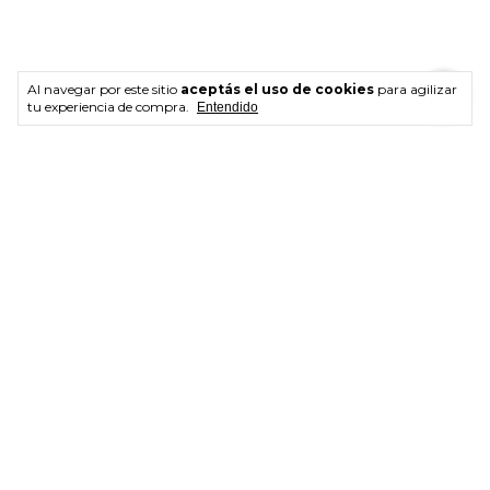
Al navegar por este sitio
aceptás el uso de cookies
para agilizar
tu experiencia de compra.
Entendido
Monte Fuji Pouch -
Snoopy Messenger bag -
ENTREGA INMEDIATA
ENTREGA INMEDIATA
$15.000,00
$34.375,00
$31.250,00
9
% OFF
3
x
$5.000,00
sin interés
3
x
$10.416,67
sin interés
$12.000,00
con
Transferencia o depósito
$25.000,00
con
Transferencia o depósito
SIN STOCK
SIN STOCK