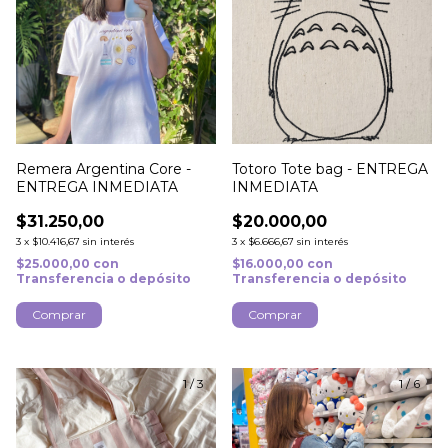
Remera Argentina Core -
Totoro Tote bag - ENTREGA
ENTREGA INMEDIATA
INMEDIATA
$31.250,00
$20.000,00
3
x
$10.416,67
sin interés
3
x
$6.666,67
sin interés
$25.000,00
con
$16.000,00
con
Transferencia o depósito
Transferencia o depósito
Comprar
1
/
3
1
/
6