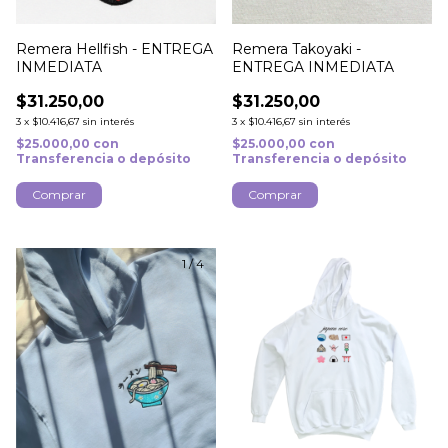
Remera Hellfish - ENTREGA
Remera Takoyaki -
INMEDIATA
ENTREGA INMEDIATA
$31.250,00
$31.250,00
3
x
$10.416,67
sin interés
3
x
$10.416,67
sin interés
$25.000,00
con
$25.000,00
con
Transferencia o depósito
Transferencia o depósito
Comprar
Comprar
1
/
4