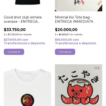
Good shot club remera
Minimal Koi Tote bag -
oversize - ENTREGA
ENTREGA INMEDIATA
INMEDIATA
$33.750,00
$20.000,00
3
x
$11.250,00
sin interés
3
x
$6.666,67
sin interés
$27.000,00
con
$16.000,00
con
Transferencia o depósito
Transferencia o depósito
Comprar
1
/
2