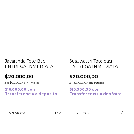
Jacaranda Tote Bag -
Susuwatari Tote bag -
ENTREGA INMEDIATA
ENTREGA INMEDIATA
$20.000,00
$20.000,00
3
x
$6.666,67
sin interés
3
x
$6.666,67
sin interés
$16.000,00
con
$16.000,00
con
Transferencia o depósito
Transferencia o depósito
1
/
2
1
/
2
SIN STOCK
SIN STOCK