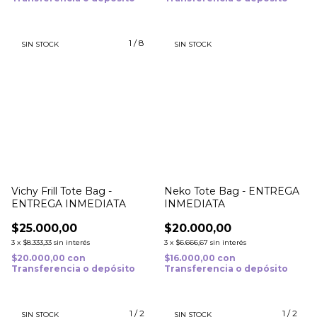
1
/
8
SIN STOCK
SIN STOCK
Vichy Frill Tote Bag -
Neko Tote Bag - ENTREGA
ENTREGA INMEDIATA
INMEDIATA
$25.000,00
$20.000,00
3
x
$8.333,33
sin interés
3
x
$6.666,67
sin interés
$20.000,00
con
$16.000,00
con
Transferencia o depósito
Transferencia o depósito
1
/
2
1
/
2
SIN STOCK
SIN STOCK