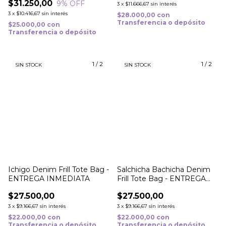
$31.250,00
9
% OFF
3
x
$11.666,67
sin interés
3
x
$10.416,67
sin interés
$28.000,00
con
Transferencia o depósito
$25.000,00
con
Transferencia o depósito
1
/
2
1
/
2
SIN STOCK
SIN STOCK
Ichigo Denim Frill Tote Bag -
Salchicha Bachicha Denim
ENTREGA INMEDIATA
Frill Tote Bag - ENTREGA
INMEDIATA
$27.500,00
$27.500,00
3
x
$9.166,67
sin interés
3
x
$9.166,67
sin interés
$22.000,00
con
$22.000,00
con
Transferencia o depósito
Transferencia o depósito