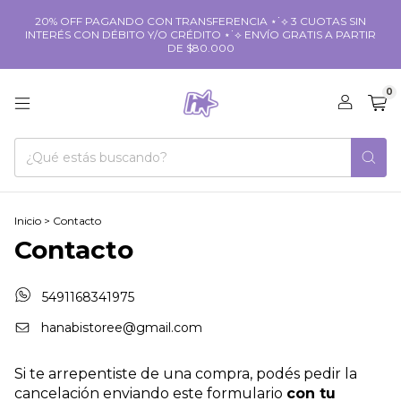
20% OFF PAGANDO CON TRANSFERENCIA ⋆˙⟡ 3 CUOTAS SIN
INTERÉS CON DÉBITO Y/O CRÉDITO ⋆˙⟡ ENVÍO GRATIS A PARTIR
DE $80.000
0
Inicio
>
Contacto
Contacto
5491168341975
hanabistoree@gmail.com
Si te arrepentiste de una compra, podés pedir la
cancelación enviando este formulario
con tu