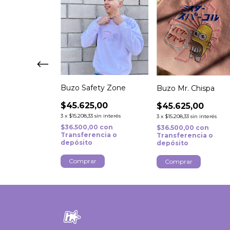
Buzo Safety Zone
 Jeans Bunny
Buzo Mr. Chispa
$45.625,00
,00
$45.625,00
3
x
$15.208,33
sin interés
sin interés
3
x
$15.208,33
sin interés
$36.500,00
con
0
con
$36.500,00
con
Transferencia o
ncia o
Transferencia o
depósito
depósito
Comprar
r
Comprar