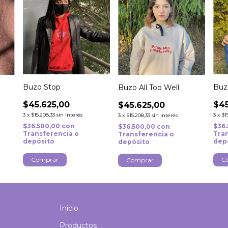
Buzo Stop
Buz
Buzo All Too Well
$45.625,00
$45
$45.625,00
3
x
$15.208,33
sin interés
3
x
$1
3
x
$15.208,33
sin interés
$36.500,00
con
$36
$36.500,00
con
Transferencia o
Tra
Transferencia o
depósito
dep
depósito
Comprar
C
Comprar
Inicio
Productos