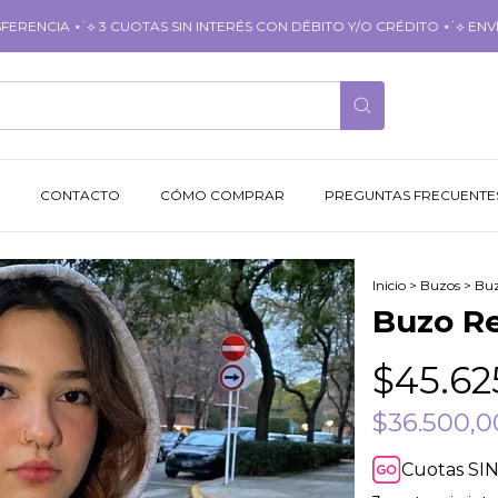
RENCIA ⋆˙⟡ 3 CUOTAS SIN INTERÉS CON DÉBITO Y/O CRÉDITO ⋆˙⟡ ENVÍ
CONTACTO
CÓMO COMPRAR
PREGUNTAS FRECUENTE
Inicio
>
Buzos
>
Buz
1
/
3
Buzo Re
$45.62
$36.500,
Cuotas SIN