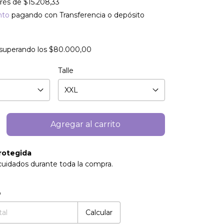
erés de
$15.208,33
nto
pagando con Transferencia o depósito
superando los
$80.000,00
Talle
rotegida
cuidados durante toda la compra.
:
Cambiar CP
o
Calcular