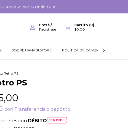
O GRATIS A PARTIR DE $80.000
Entrá
/
Carrito
(
0
)
Registráte
$0,00
S
SOBRE HANABI STORE
POLÍTICA DE CAMBIOS
GUÍA DE
o Retro PS
tro PS
5,00
00
con
Transferencia o depósito
 interés con
DÉBITO