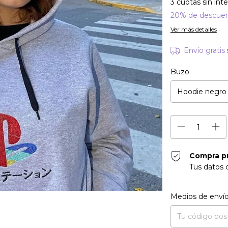
3
cuotas sin int
20% de descue
Ver más detalles
Envío gratis
Buzo
Compra p
Tus datos 
Entregas para el CP
Medios de enví