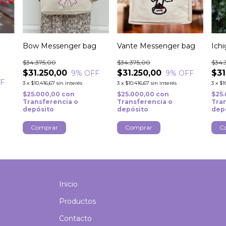
Bow Messenger bag
Vante Messenger bag
Ich
$34.375,00
$34.375,00
$34.
$31.250,00
$31.250,00
$31
9
% OFF
9
% OFF
F
3
x
$10.416,67
sin interés
3
x
$10.416,67
sin interés
3
x
$1
$25.000,00
con
$25.000,00
con
$25
Transferencia o
Transferencia o
Tra
depósito
depósito
dep
Inicio
Productos
Contacto