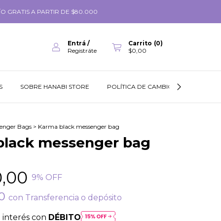
O GRATIS A PARTIR DE $80.000
Entrá
/
Carrito
(
0
)
Registráte
$0,00
S
SOBRE HANABI STORE
POLÍTICA DE CAMBIOS
GUÍA DE
enger Bags
>
Karma black messenger bag
black messenger bag
0,00
9
% OFF
00
con
Transferencia o depósito
 interés con
DÉBITO