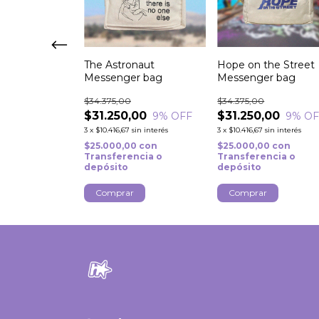
 Gonna Be Okay
The Astronaut
Hope on the Street
r bag
Messenger bag
Messenger bag
$34.375,00
$34.375,00
,00
$31.250,00
$31.250,00
9
% OFF
9
% OFF
9
% OF
sin interés
3
x
$10.416,67
sin interés
3
x
$10.416,67
sin interés
0
con
$25.000,00
con
$25.000,00
con
ncia o
Transferencia o
Transferencia o
depósito
depósito