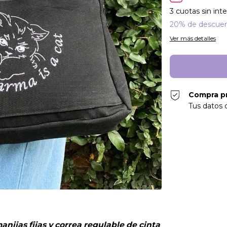
3
cuotas sin int
20% de descue
Ver más detalles
Compra p
Tus datos 
anijas fijas y correa regulable de cinta