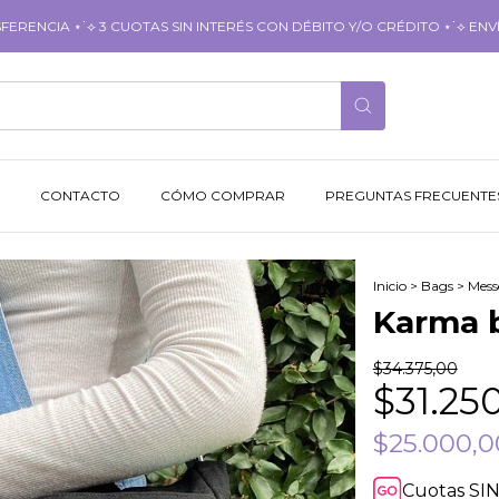
RENCIA ⋆˙⟡ 3 CUOTAS SIN INTERÉS CON DÉBITO Y/O CRÉDITO ⋆˙⟡ ENVÍ
CONTACTO
CÓMO COMPRAR
PREGUNTAS FRECUENTE
Inicio
>
Bags
>
Mess
1
/
2
Karma 
$34.375,00
$31.25
$25.000,
Cuotas SIN