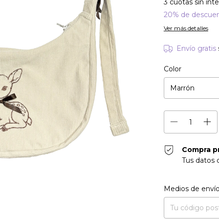
3
cuotas sin int
20% de descue
Ver más detalles
Envío gratis
Color
Compra p
Tus datos 
Entregas para el CP
Medios de enví