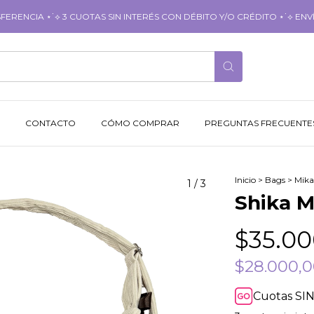
RENCIA ⋆˙⟡ 3 CUOTAS SIN INTERÉS CON DÉBITO Y/O CRÉDITO ⋆˙⟡ ENVÍ
CONTACTO
CÓMO COMPRAR
PREGUNTAS FRECUENTE
Inicio
>
Bags
>
Mika
1
/
3
Shika M
$35.00
$28.000,
Cuotas SIN