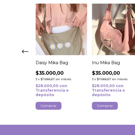
ka Bag
Daisy Mika Bag
Inu Mika Bag
,00
$35.000,00
$35.000,00
sin interés
3
x
$11.666,67
sin interés
3
x
$11.666,67
sin interés
00
con
$28.000,00
con
$28.000,00
con
ncia o
Transferencia o
Transferencia o
depósito
depósito
r
Comprar
Comprar