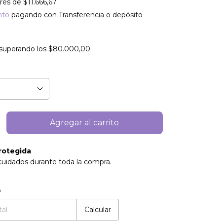
erés de
$11.666,67
nto
pagando con Transferencia o depósito
superando los
$80.000,00
rotegida
cuidados durante toda la compra.
:
Cambiar CP
o
Calcular