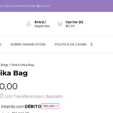
O GRATIS A PARTIR DE $80.000
Entrá
/
Carrito
(
0
)
Registráte
$0,00
S
SOBRE HANABI STORE
POLÍTICA DE CAMBIOS
GUÍA DE
 Bags
>
Shika Mika Bag
ika Bag
0,00
00
con
Transferencia o depósito
 interés con
DÉBITO