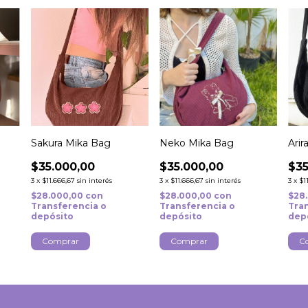
Sakura Mika Bag
Neko Mika Bag
Ari
$35.000,00
$35.000,00
$35
3
x
$11.666,67
sin interés
3
x
$11.666,67
sin interés
3
x
$1
$28.000,00
con
$28.000,00
con
$28
Transferencia o
Transferencia o
Tra
depósito
depósito
dep
Comprar
Comprar
C