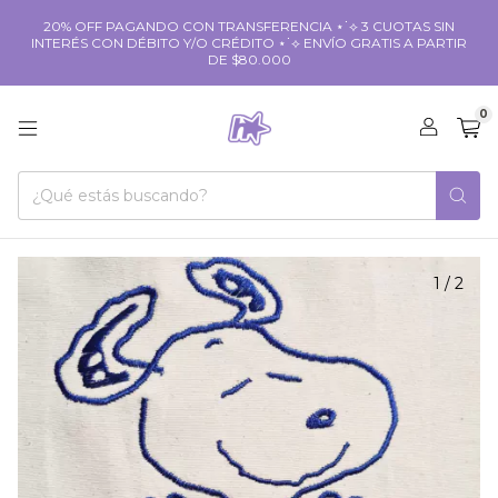
20% OFF PAGANDO CON TRANSFERENCIA ⋆˙⟡ 3 CUOTAS SIN
INTERÉS CON DÉBITO Y/O CRÉDITO ⋆˙⟡ ENVÍO GRATIS A PARTIR
DE $80.000
0
1
/
2