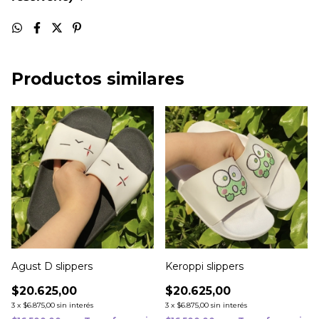
Productos similares
Agust D slippers
Keroppi slippers
$20.625,00
$20.625,00
3
x
$6.875,00
sin interés
3
x
$6.875,00
sin interés