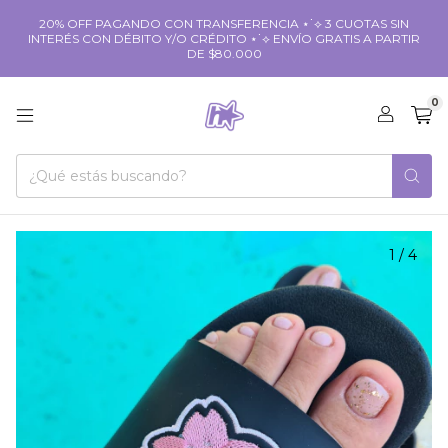
20% OFF PAGANDO CON TRANSFERENCIA ⋆˙⟡ 3 CUOTAS SIN
INTERÉS CON DÉBITO Y/O CRÉDITO ⋆˙⟡ ENVÍO GRATIS A PARTIR
DE $80.000
0
1
/
4