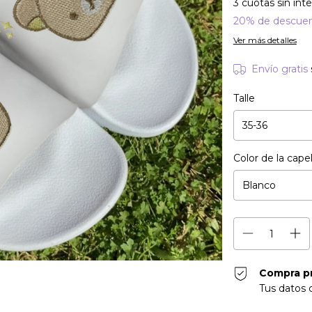
3
cuotas sin int
20% de descue
Ver más detalles
Envío gratis
Talle
Color de la cape
Compra p
Tus datos 