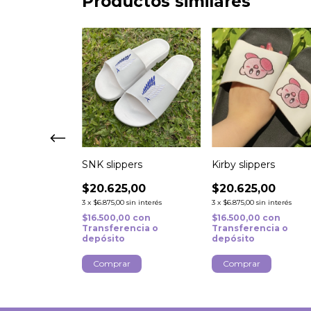
Productos similares
ppers
SNK slippers
Kirby slippers
,00
$20.625,00
$20.625,00
in interés
3
x
$6.875,00
sin interés
3
x
$6.875,00
sin interés
0
con
$16.500,00
con
$16.500,00
con
ncia o
Transferencia o
Transferencia o
depósito
depósito
r
Comprar
Comprar