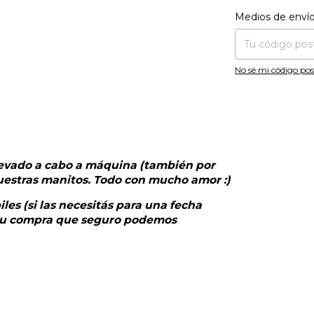
Entregas para el CP
Medios de enví
No sé mi código pos
levado a cabo a máquina (también por
uestras manitos. Todo con mucho amor :)
les (si las necesitás para una fecha
r tu compra que seguro podemos