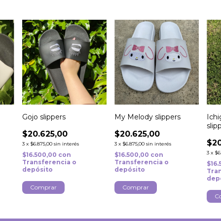
Gojo slippers
My Melody slippers
Ich
slip
$20.625,00
$20.625,00
$20
3
x
$6.875,00
sin interés
3
x
$6.875,00
sin interés
3
x
$6
$16.500,00
con
$16.500,00
con
Transferencia o
Transferencia o
$16
depósito
depósito
Tra
dep
Comprar
Comprar
C