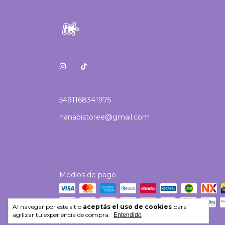
5491168341975
hanabistoree@gmail.com
Medios de pago
Al navegar por este sitio
aceptás el uso de cookies
para
agilizar tu experiencia de compra.
Entendido