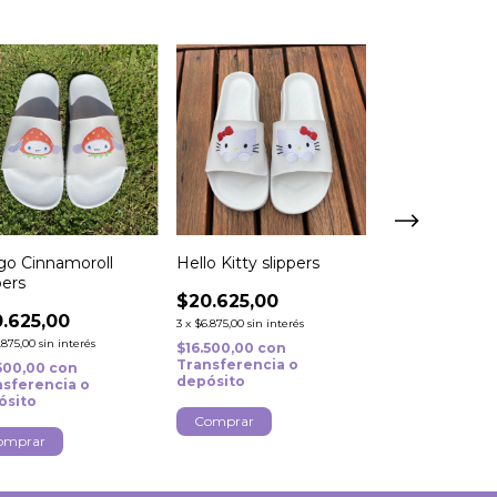
igo Cinnamoroll
Hello Kitty slippers
PS slippers
pers
$20.625,00
$20.625,00
.625,00
3
x
$6.875,00
sin interés
3
x
$6.875,00
sin inte
.875,00
sin interés
$16.500,00
con
$16.500,00
con
Transferencia o
Transferencia
.500,00
con
depósito
depósito
nsferencia o
ósito
Comprar
Comprar
omprar