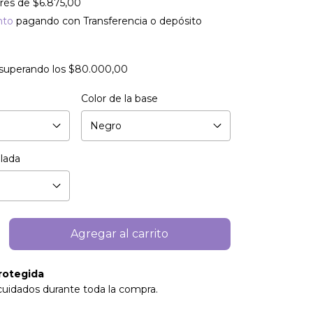
erés de
$6.875,00
nto
pagando con Transferencia o depósito
superando los
$80.000,00
Color de la base
llada
rotegida
cuidados durante toda la compra.