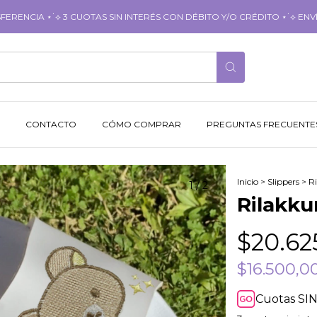
RENCIA ⋆˙⟡ 3 CUOTAS SIN INTERÉS CON DÉBITO Y/O CRÉDITO ⋆˙⟡ ENVÍ
CONTACTO
CÓMO COMPRAR
PREGUNTAS FRECUENTE
Inicio
>
Slippers
>
R
1
/
2
Rilakku
$20.62
$16.500,0
Cuotas SIN