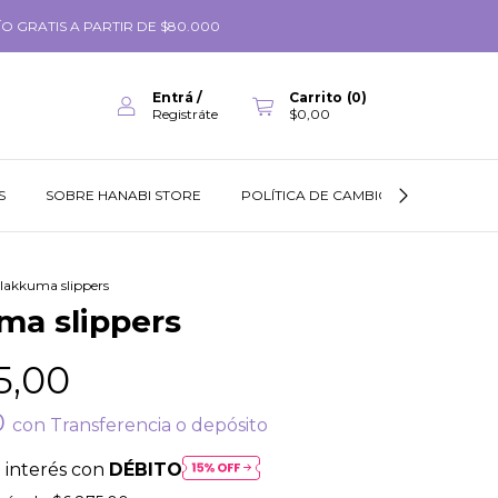
O GRATIS A PARTIR DE $80.000
Entrá
/
Carrito
(
0
)
Registráte
$0,00
S
SOBRE HANABI STORE
POLÍTICA DE CAMBIOS
GUÍA DE
ilakkuma slippers
ma slippers
5,00
0
con
Transferencia o depósito
 interés con
DÉBITO