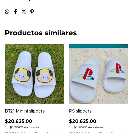
Productos similares
BT21 Minini slippers
PS slippers
$20.625,00
$20.625,00
3
x
$6.875,00
sin interés
3
x
$6.875,00
sin interés