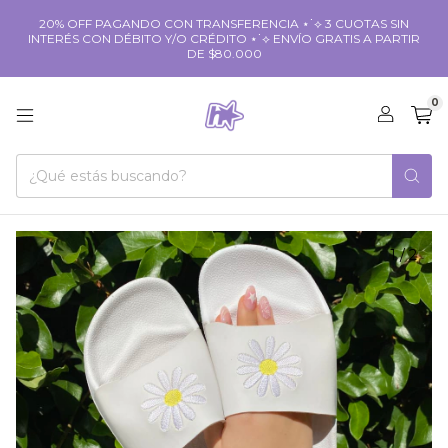
20% OFF PAGANDO CON TRANSFERENCIA ⋆˙⟡ 3 CUOTAS SIN
INTERÉS CON DÉBITO Y/O CRÉDITO ⋆˙⟡ ENVÍO GRATIS A PARTIR
DE $80.000
0
1
/
2