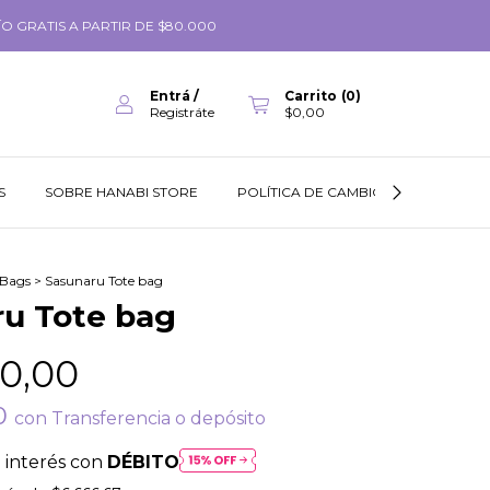
O GRATIS A PARTIR DE $80.000
Entrá
/
Carrito
(
0
)
Registráte
$0,00
S
SOBRE HANABI STORE
POLÍTICA DE CAMBIOS
GUÍA DE
 Bags
>
Sasunaru Tote bag
u Tote bag
0,00
00
con
Transferencia o depósito
 interés con
DÉBITO