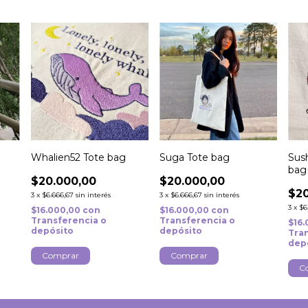
Whalien52 Tote bag
Suga Tote bag
Sus
bag
$20.000,00
$20.000,00
$20
3
x
$6.666,67
sin interés
3
x
$6.666,67
sin interés
3
x
$6
$16.000,00
con
$16.000,00
con
Transferencia o
Transferencia o
$16
depósito
depósito
Tra
dep