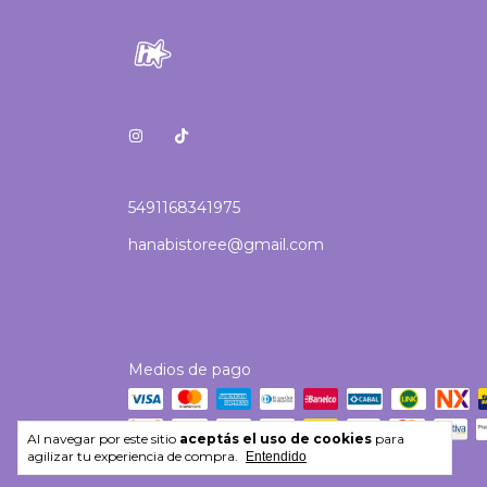
5491168341975
hanabistoree@gmail.com
Medios de pago
Al navegar por este sitio
aceptás el uso de cookies
para
agilizar tu experiencia de compra.
Entendido