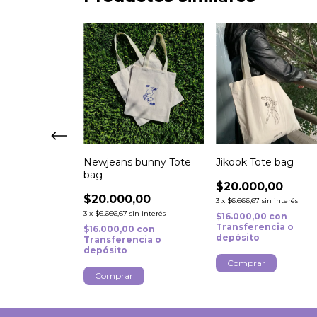
Jikook Tote bag
 bag
Newjeans bunny Tote
bag
$20.000,00
,00
$20.000,00
3
x
$6.666,67
sin interés
sin interés
3
x
$6.666,67
sin interés
$16.000,00
con
0
con
Transferencia o
ncia o
$16.000,00
con
depósito
Transferencia o
depósito