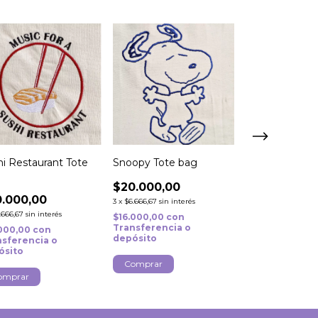
hi Restaurant Tote
Snoopy Tote bag
JK Heart Tote
$20.000,00
$20.000,00
.000,00
3
x
$6.666,67
sin interés
3
x
$6.666,67
sin int
.666,67
sin interés
$16.000,00
con
$16.000,00
con
Transferencia o
Transferencia
.000,00
con
depósito
depósito
nsferencia o
ósito
Comprar