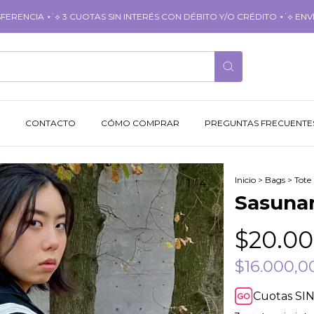
RENCIA ⋆˙⟡ 3 CUOTAS SIN INTERÉS CON DÉBITO Y/O CRÉDITO ⋆˙⟡ ENVÍ
CONTACTO
CÓMO COMPRAR
PREGUNTAS FRECUENTE
Inicio
>
Bags
>
Tote
1
/
4
Sasunar
$20.00
$16.000,
Cuotas SIN