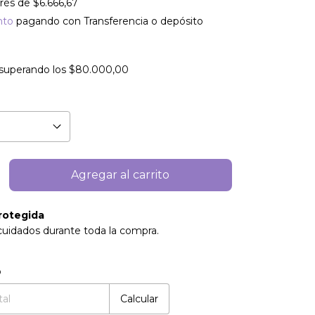
erés de
$6.666,67
nto
pagando con Transferencia o depósito
superando los
$80.000,00
rotegida
cuidados durante toda la compra.
:
Cambiar CP
o
Calcular