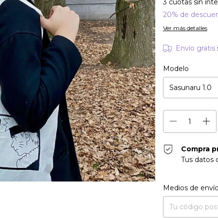
3
cuotas sin int
20% de descue
Ver más detalles
Envío gratis
Modelo
Compra p
Tus datos 
Entregas para el CP
Medios de enví