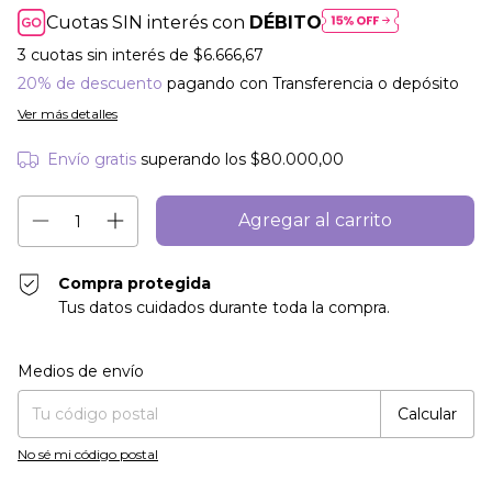
Cuotas SIN interés con
DÉBITO
3
cuotas sin interés de
$6.666,67
20% de descuento
pagando con Transferencia o depósito
Ver más detalles
Envío gratis
superando los
$80.000,00
Compra protegida
Tus datos cuidados durante toda la compra.
Entregas para el CP:
Cambiar CP
Medios de envío
Calcular
No sé mi código postal