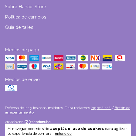
Sobre Hanabi Store
Política de cambios
Guía de talles
Medios de pago
Medios de envío
Defensa de las y los consumidores. Para reclamos
ingresá acá.
/
Botón de
arrepentimiento
Al navegar por este sitio
aceptás el uso de cookies
para agilizar
Copyright Hanabi Store - 2026. Todos los derechos reservados.
tu experiencia de compra.
Entendido