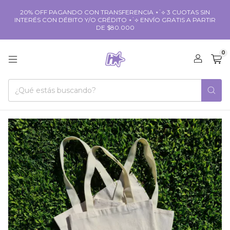
20% OFF PAGANDO CON TRANSFERENCIA ⋆˙⟡ 3 CUOTAS SIN
INTERÉS CON DÉBITO Y/O CRÉDITO ⋆˙⟡ ENVÍO GRATIS A PARTIR
DE $80.000
0
1
/
3