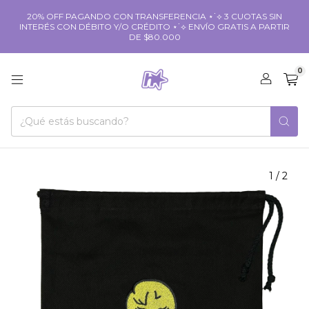
20% OFF PAGANDO CON TRANSFERENCIA ⋆˙⟡ 3 CUOTAS SIN
INTERÉS CON DÉBITO Y/O CRÉDITO ⋆˙⟡ ENVÍO GRATIS A PARTIR
DE $80.000
0
1
/
2