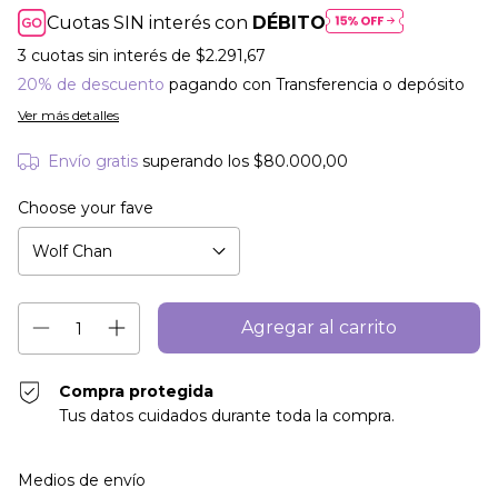
Cuotas SIN interés con
DÉBITO
3
cuotas sin interés de
$2.291,67
20% de descuento
pagando con Transferencia o depósito
Ver más detalles
Envío gratis
superando los
$80.000,00
Choose your fave
Compra protegida
Tus datos cuidados durante toda la compra.
Entregas para el CP:
Cambiar CP
Medios de envío