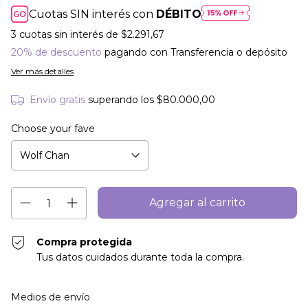
Cuotas SIN interés con
DÉBITO
3
cuotas sin interés de
$2.291,67
20% de descuento
pagando con Transferencia o depósito
Ver más detalles
Envío gratis
superando los
$80.000,00
Choose your fave
Compra protegida
Tus datos cuidados durante toda la compra.
Entregas para el CP:
Cambiar CP
Medios de envío