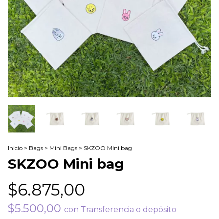
Inicio
>
Bags
>
Mini Bags
>
SKZOO Mini bag
SKZOO Mini bag
$6.875,00
$5.500,00
con
Transferencia o depósito