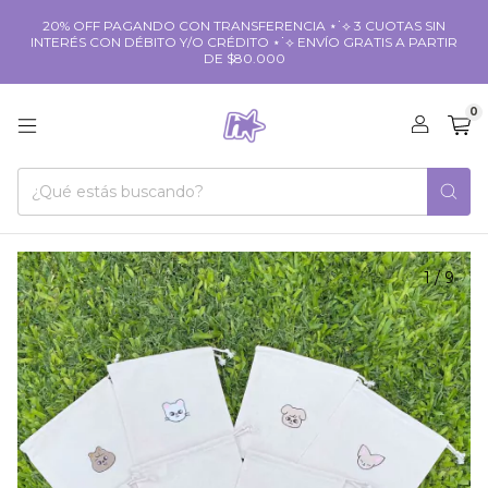
20% OFF PAGANDO CON TRANSFERENCIA ⋆˙⟡ 3 CUOTAS SIN
INTERÉS CON DÉBITO Y/O CRÉDITO ⋆˙⟡ ENVÍO GRATIS A PARTIR
DE $80.000
0
1
/
9