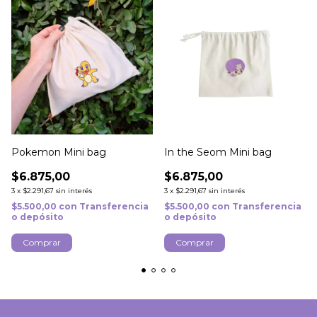
Pokemon Mini bag
In the Seom Mini bag
$6.875,00
$6.875,00
3
x
$2.291,67
sin interés
3
x
$2.291,67
sin interés
$5.500,00
con
Transferencia
$5.500,00
con
Transferencia
o depósito
o depósito
Comprar
Comprar