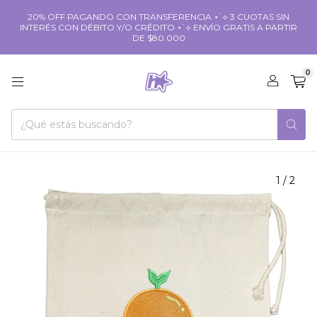
20% OFF PAGANDO CON TRANSFERENCIA ⋆˙⟡ 3 CUOTAS SIN
INTERÉS CON DÉBITO Y/O CRÉDITO ⋆˙⟡ ENVÍO GRATIS A PARTIR
DE $80.000
0
1
/
2