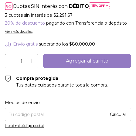
Cuotas SIN interés con
DÉBITO
3
cuotas sin interés de
$2.291,67
20% de descuento
pagando con Transferencia o depósito
Ver más detalles
Envío gratis
superando los
$80.000,00
Compra protegida
Tus datos cuidados durante toda la compra.
Entregas para el CP:
Cambiar CP
Medios de envío
Calcular
No sé mi código postal