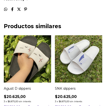
Productos similares
Agust D slippers
SNK slippers
$20.625,00
$20.625,00
3
x
$6.875,00
sin interés
3
x
$6.875,00
sin interés