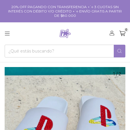
20% OFF PAGANDO CON TRANSFERENCIA ⋆˙⟡ 3 CUOTAS SIN
INTERÉS CON DÉBITO Y/O CRÉDITO ⋆˙⟡ ENVÍO GRATIS A PARTIR
DE $80.000
0
1
/
2