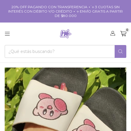
20% OFF PAGANDO CON TRANSFERENCIA ⋆˙⟡ 3 CUOTAS SIN
INTERÉS CON DÉBITO Y/O CRÉDITO ⋆˙⟡ ENVÍO GRATIS A PARTIR
DE $80.000
0
1
/
2