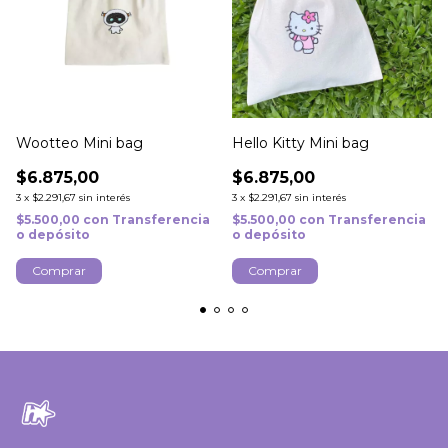
Wootteo Mini bag
Hello Kitty Mini bag
$6.875,00
$6.875,00
3
x
$2.291,67
sin interés
3
x
$2.291,67
sin interés
$5.500,00
con
Transferencia
$5.500,00
con
Transferencia
o depósito
o depósito