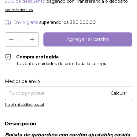
20% de descuento
pagando con Transferencia o depósito
Ver más detalles
Envío gratis
superando los
$80.000,00
Compra protegida
Tus datos cuidados durante toda la compra.
Entregas para el CP:
Cambiar CP
Medios de envío
Calcular
No sé mi código postal
Descripción
Bolsita de gabardina con cordón ajustable; cosida