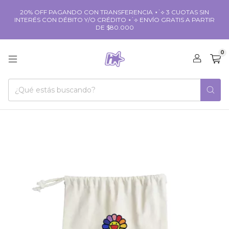
20% OFF PAGANDO CON TRANSFERENCIA ⋆˙⟡ 3 CUOTAS SIN
INTERÉS CON DÉBITO Y/O CRÉDITO ⋆˙⟡ ENVÍO GRATIS A PARTIR
DE $80.000
0