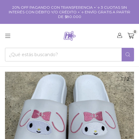
20% OFF PAGANDO CON TRANSFERENCIA ⋆˙⟡ 3 CUOTAS SIN
INTERÉS CON DÉBITO Y/O CRÉDITO ⋆˙⟡ ENVÍO GRATIS A PARTIR
DE $80.000
0
1
/
2