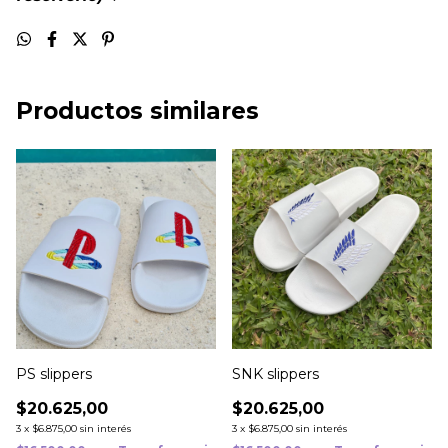
Productos similares
PS slippers
SNK slippers
$20.625,00
$20.625,00
3
x
$6.875,00
sin interés
3
x
$6.875,00
sin interés