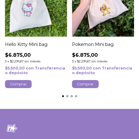
Hello Kitty Mini bag
Pokemon Mini bag
$6.875,00
$6.875,00
3
x
$2.291,67
sin interés
3
x
$2.291,67
sin interés
$5.500,00
con
Transferencia
$5.500,00
con
Transferencia
o depósito
o depósito
Comprar