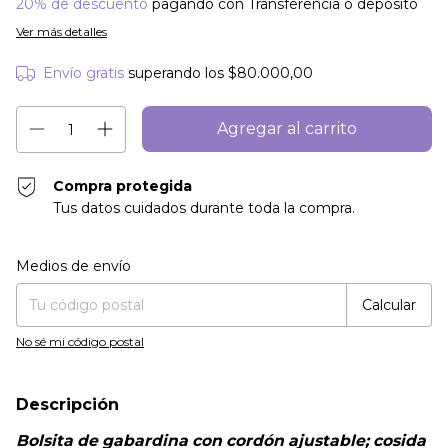
20% de descuento
pagando con Transferencia o depósito
Ver más detalles
Envío gratis
superando los
$80.000,00
Compra protegida
Tus datos cuidados durante toda la compra.
Entregas para el CP:
Cambiar CP
Medios de envío
Calcular
No sé mi código postal
Descripción
Bolsita de gabardina con cordón ajustable; cosida