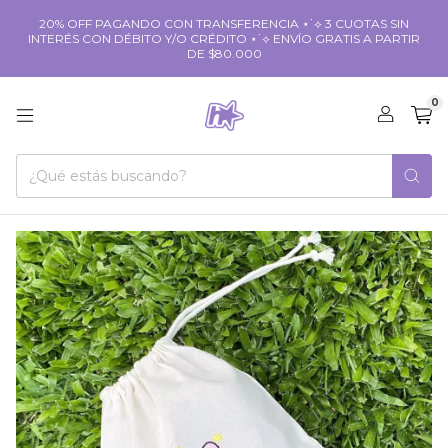
20% OFF PAGANDO CON TRANSFERENCIA ⋆˙⟡ 3 CUOTAS SIN
INTERÉS CON DÉBITO Y/O CRÉDITO ⋆˙⟡ ENVÍO GRATIS A PARTIR
DE $80.000
0